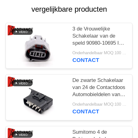
vergelijkbare producten
3 de Vrouwelijke
Schakelaar van de
speld 90980-10695 ISC
IACV Sensor voor
Onderhandelbaar MOQ:100 EENHEDEN
Toyota Lexus
CONTACT
De zwarte Schakelaar
van 24 de Contactdoos
Automobieldelen van
Pin Male With Back
Onderhandelbaar MOQ:100 EENHEDEN
6188-0539 voor Auto
CONTACT
Sumitomo 4 de