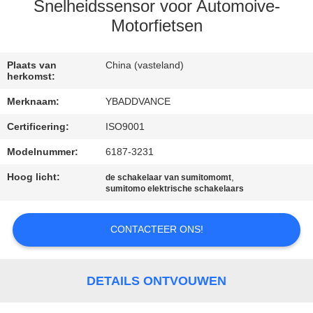
CONTACTEER
Snelheidssensor voor Automoive-
ONS
Motorfietsen
VERZOEK
Plaats van
China (vasteland)
herkomst:
OM
Merknaam:
YBADDVANCE
EEN
Certificering:
ISO9001
CITAAT
Modelnummer:
6187-3231
Hoog licht:
,
SITEMAP
de schakelaar van sumitomomt
sumitomo elektrische schakelaars
PRIVACYBELEID
CONTACTEER ONS!
DETAILS ONTVOUWEN