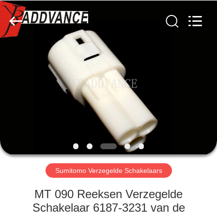
YingBao
Auto
Parts
Co.,Ltd.
All
Rights
Reserved.
HUIS
PRODUCTEN
ONGEVEER
ONS
FABRIEKSREIS
Sumitomo Verzegelde Schakelaars
KWALITEITSCONTROLE
MT 090 Reeksen Verzegelde
Schakelaar 6187-3231 van de