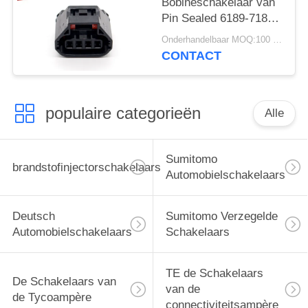
Bobineschakelaar van
Pin Sealed 6189-7188
voor Mazda Atenza
Onderhandelbaar MOQ:100 EENHEDEN
CONTACT
populaire categorieën
Alle
Sumitomo
brandstofinjectorschakelaars
Automobielschakelaars
Deutsch
Sumitomo Verzegelde
Automobielschakelaars
Schakelaars
TE de Schakelaars
De Schakelaars van
van de
de Tycoampère
connectiviteitsampère