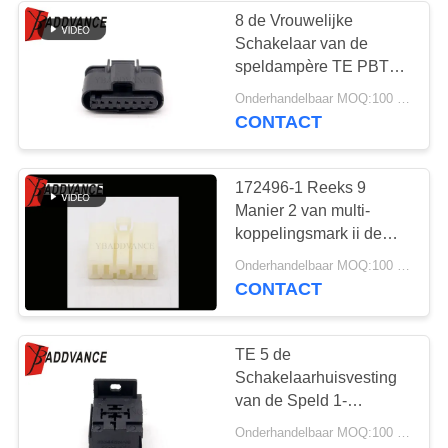
8 de Vrouwelijke
Schakelaar van de
33
speldampère TE PBT
De
GF30 met Terminals
Onderhandelbaar MOQ:100 EENHEDEN
voor Automobiel
CONTACT
Automobielschakelaars
van FCI
172496-1 Reeks 9
Manier 2 van multi-
koppelingsmark ii de
Schakelaarhuisvesting
20
Onderhandelbaar MOQ:100 EENHEDEN
van Rij Mannelijke PCB
CONTACT
Bobineschakelaar
TE 5 de
Schakelaarhuisvesting
van de Speld 1-
1904045-2 Automobiel
Onderhandelbaar MOQ:100 EENHEDEN
Elektrische Contactdoos