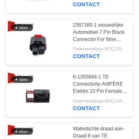
CONTACTEER
bedrading
CONTACT
ONS
2387380-1 vrouwelijke
195
VERZOEK
Automobiel 7 Pin Black
Deutsch
OM
Connector For Wire
Uitrusting
EEN
Automobielschakelaars
Onderhandelbaar MOQ:100 EENHEDEN
CONTACT
CITAAT
6-1355684-1 TE
SITEMAP
Connectivity-AMPÈRE
Elektro 10 Pin Female
138
Accelerator Pedal
PRIVACYBELEID
Onderhandelbaar MOQ:100 EENHEDEN
Sumitomo
Connector
CONTACT
Verzegelde
Waterdichte draad-aan-
Schakelaars
Draad 8 van TE