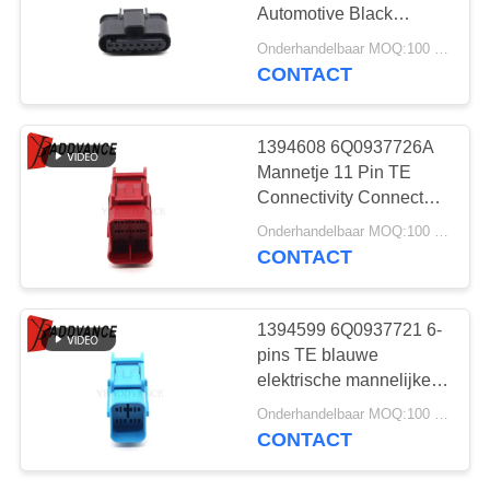
Automotive Black
Electrical Female Pin
Onderhandelbaar MOQ:100 EENHEDEN
Connector
CONTACT
215
De Schakelaars van
1394608 6Q0937726A
de Tycoampère
Mannetje 11 Pin TE
Connectivity Connector
For-VW AUDI SKODA
Onderhandelbaar MOQ:100 EENHEDEN
CONTACT
366
1394599 6Q0937721 6-
TE de Schakelaars
pins TE blauwe
elektrische mannelijke
van de
PBT GF20
Onderhandelbaar MOQ:100 EENHEDEN
voedingsconnector
connectiviteitsampère
CONTACT