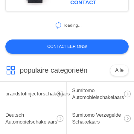
CONTACT
voor Relais
101
De
loading...
Automobielschakelaars
van FEP
CONTACTEER ONS!
populaire categorieën
Alle
1299
automobiel
Sumitomo
brandstofinjectorschakelaars
elektroschakelaars
Automobielschakelaars
Deutsch
Sumitomo Verzegelde
Automobielschakelaars
Schakelaars