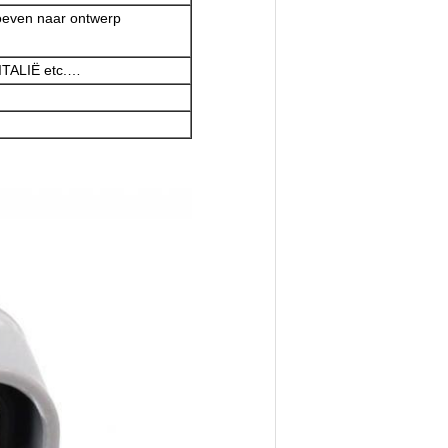
roeven naar ontwerp
 ITALIË etc.…