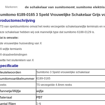
de schakelaar van sumitomomt
sumitomo elektri
Markeren:
,
umitomo 6189-0165 3 Speld Vrouwelijke Schakelaar Grijs v
roductomschrijving
 TS van speldsumitomo omvat het reeks verzegelde schakelaarwijfje terminals en 
eze schakelaar hebben wij ook mannelijk type dat sumitomo 6188-0129 is.
at is omvatte:
 de vrouwelijke huisvesting van X
 X-wijfje termianls
 X-draadverbindingen
 witte het sluitenklem van X
pecificatie
leutelwoorden
Sumitomo 3 Speld vrouwelijke schakelaar
umitomoartikelnummer
6189-0165
eeks
TS verzegelde 4.8mm reeks
annetje/Wijfje
wijfje
ateriaal
PBT
antal Rijen
1 rij