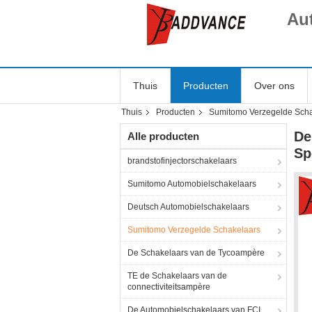
Au
Thuis
Producten
Over ons
Thuis
Producten
Sumitomo Verzegelde Scha
De
Alle producten
Sp
brandstofinjectorschakelaars
Sumitomo Automobielschakelaars
Deutsch Automobielschakelaars
Sumitomo Verzegelde Schakelaars
De Schakelaars van de Tycoampère
TE de Schakelaars van de
connectiviteitsampère
De Automobielschakelaars van FCI