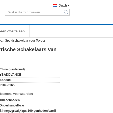
Dutch
search
een offerte aan
van Speldschakelaar voor Toyota
trische Schakelaars van
China (vasteland)
YBADDVANCE
ISO9001
6189-0165
Algemene voorwaarden:
100 eenheden
Onderhandelbaar
Binnenverpakking: 100 eenheden/partij