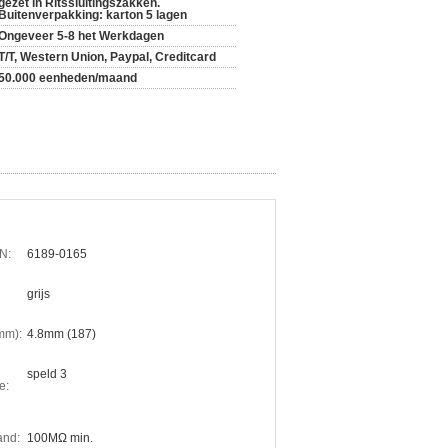
gezet in Ritssluitingszakken.
Buitenverpakking: karton 5 lagen
Ongeveer 5-8 het Werkdagen
T/T, Western Union, Paypal, Creditcard
50.000 eenheden/maand
N:
6189-0165
grijs
mm):
4.8mm (187)
speld 3
e:
and:
100MΩ min.