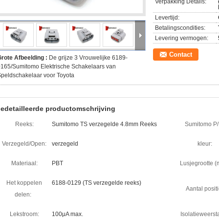
Verpakking Details:
Levertijd:
Betalingscondities:
Levering vermogen:
Contact
rote Afbeelding :
De grijze 3 Vrouwelijke 6189-
165/Sumitomo Elektrische Schakelaars van
peldschakelaar voor Toyota
edetailleerde productomschrijving
Reeks:
Sumitomo TS verzegelde 4.8mm Reeks
Sumitomo P/
Verzegeld/Open:
verzegeld
kleur:
Materiaal:
PBT
Lusjegrootte (
Het koppelen
6188-0129 (TS verzegelde reeks)
Aantal positi
delen:
Lekstroom:
100μA max.
Isolatieweerst