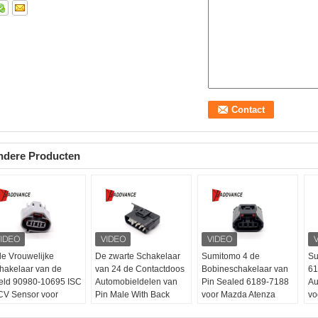
ndere Producten
de Vrouwelijke
De zwarte Schakelaar
Sumitomo 4 de
Su
hakelaar van de
van 24 de Contactdoos
Bobineschakelaar van
61
eld 90980-10695 ISC
Automobieldelen van
Pin Sealed 6189-7188
Au
CV Sensor voor
Pin Male With Back
voor Mazda Atenza
vo
yota Lexus
6188-0539 voor Auto
Artikelnummer:
6189-
Ar