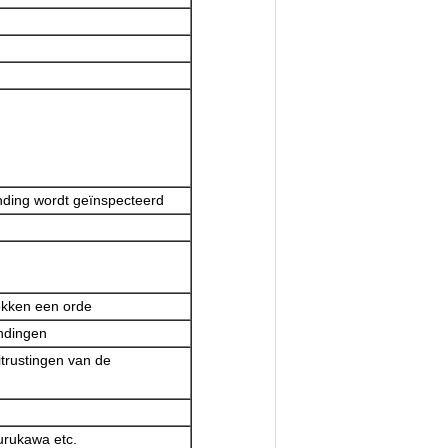
ending wordt geïnspecteerd
ekken een orde
indingen
itrustingen van de
urukawa etc.