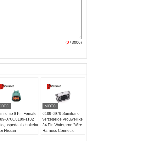
(
0
/ 3000)
mitomo 6 Pin Female
6189-6979 Sumitomo
89-0766/6189-1102
verzegelde Vrouwelijke
togaspedaalschakelaars
34 Pin Waterproof Wire
or Nissan
Harness Connector
tikelnummer:
6189-
Artikelnummer:
6189-