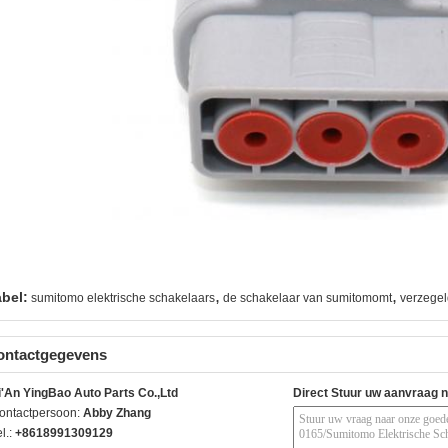
,
,
abel:
sumitomo elektrische schakelaars
de schakelaar van sumitomomt
verzegel
ontactgegevens
i'An YingBao Auto Parts Co.,Ltd
Direct Stuur uw aanvraag 
ontactpersoon:
Abby Zhang
l.:
+8618991309129