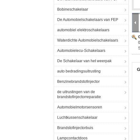
Bobineschakelaar
De Automobielschakelaars van FEP
automobiel elektroschakelaars
G
Waterdichte Automobielschakelaars
0
S
Automobielecu-Schakelaars
De Schakelaar van het weerpak
G
auto bedradingsuitrusting
Benzinebrandstofinjector
de uitrustingen van de
brandstofinjectorreparatie
Automobielmotorsensoren
Luchtkussenschakelaar
Brandstofinjectorbuis
Lampcontactdoos