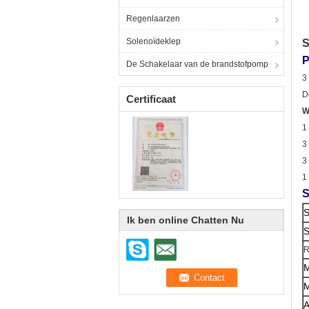
Regenlaarzen
Solenoïdeklep
S
P
De Schakelaar van de brandstofpomp
3
D
Certificaat
W
1
3
3
1
S
S
Ik ben online Chatten Nu
S
R
M
M
A