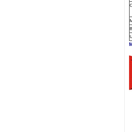
O
M
B
U
M