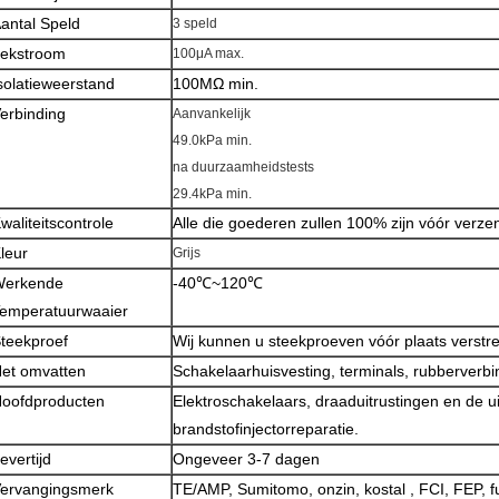
antal Speld
3 speld
ekstroom
100μA max.
solatieweerstand
100MΩ min.
erbinding
Aanvankelijk
49.0kPa min.
na duurzaamheidstests
29.4kPa min.
waliteitscontrole
Alle die goederen zullen 100% zijn vóór verz
leur
Grijs
Werkende
-40℃~120℃
emperatuurwaaier
teekproef
Wij kunnen u steekproeven vóór plaats verstr
et omvatten
Schakelaarhuisvesting, terminals, rubberverb
oofdproducten
Elektroschakelaars, draaduitrustingen en de u
brandstofinjectorreparatie.
evertijd
Ongeveer 3-7 dagen
ervangingsmerk
TE/AMP, Sumitomo, onzin, kostal , FCI, FEP, f