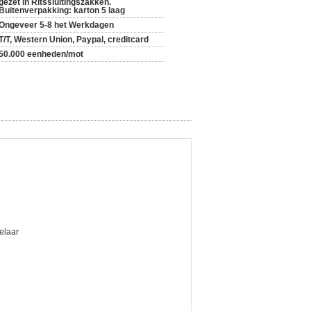
gezet in Ritssluitingszakken.
Buitenverpakking: karton 5 laag
Ongeveer 5-8 het Werkdagen
T/T, Western Union, Paypal, creditcard
50.000 eenheden/mot
elaar