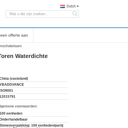
Dutch
search
een offerte aan
troschakelaars
Toren Waterdichte
China (vasteland)
YBADDVANCE
ISO9001
12015791
Algemene voorwaarden:
100 eenheden
Onderhandelbaar
Binnenverpakking: 100 eenheden/partij