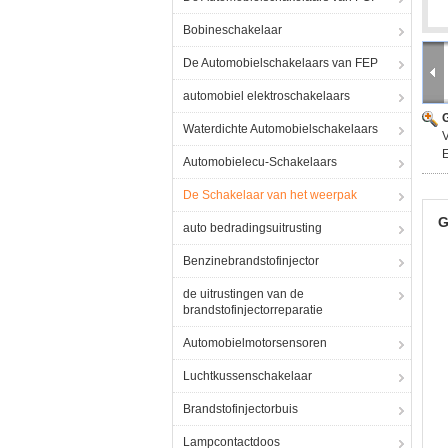
Bobineschakelaar
De Automobielschakelaars van FEP
automobiel elektroschakelaars
G
Waterdichte Automobielschakelaars
V
E
Automobielecu-Schakelaars
De Schakelaar van het weerpak
G
auto bedradingsuitrusting
Benzinebrandstofinjector
de uitrustingen van de
brandstofinjectorreparatie
Automobielmotorsensoren
Luchtkussenschakelaar
Brandstofinjectorbuis
Lampcontactdoos