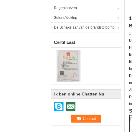
Regenlaarzen
Solenoïdeklep
1
B
De Schakelaar van de brandstofpomp
1
D
Certificaat
H
B
E
h
D
m
A
Ik ben online Chatten Nu
D
h
S