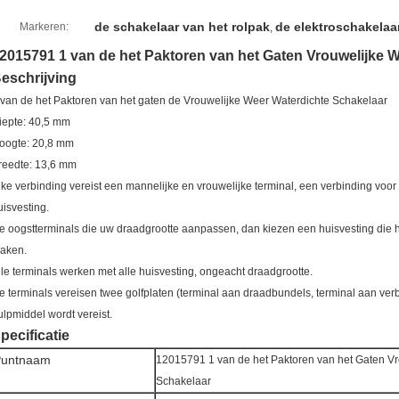
de schakelaar van het rolpak
de elektroschakelaa
Markeren:
,
2015791 1 van de het Paktoren van het Gaten Vrouwelijke 
eschrijving
 van de het Paktoren van het gaten de Vrouwelijke Weer Waterdichte Schakelaar
iepte: 40,5 mm
oogte: 20,8 mm
reedte: 13,6 mm
lke verbinding vereist een mannelijke en vrouwelijke terminal, een verbinding voor
uisvesting.
e oogstterminals die uw draadgrootte aanpassen, dan kiezen een huisvesting die h
aken.
lle terminals werken met alle huisvesting, ongeacht draadgrootte.
e terminals vereisen twee golfplaten (terminal aan draadbundels, terminal aan verb
ulpmiddel wordt vereist.
pecificatie
Puntnaam
12015791 1 van de het Paktoren van het Gaten Vr
Schakelaar