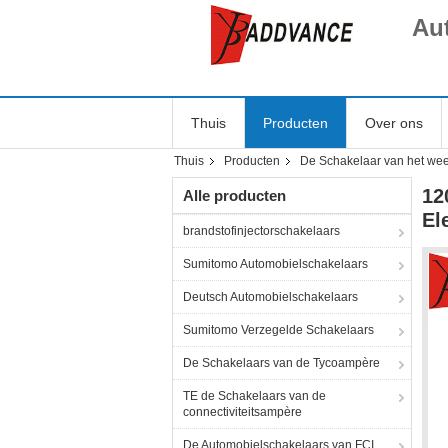
Au
Thuis
Producten
Over ons
Thuis
Producten
De Schakelaar van het we
12
Alle producten
El
brandstofinjectorschakelaars
Sumitomo Automobielschakelaars
Deutsch Automobielschakelaars
Sumitomo Verzegelde Schakelaars
De Schakelaars van de Tycoampère
TE de Schakelaars van de
connectiviteitsampère
De Automobielschakelaars van FCI