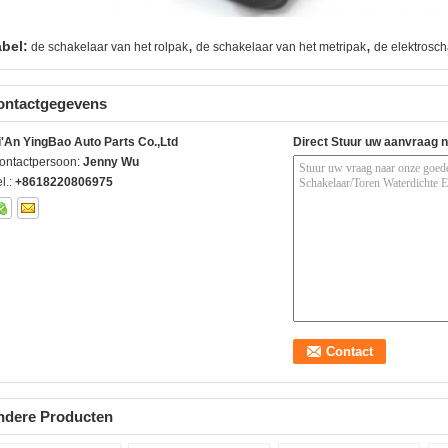
,
,
abel:
de schakelaar van het rolpak
de schakelaar van het metripak
de elektrosc
ontactgegevens
i'An YingBao Auto Parts Co.,Ltd
Direct Stuur uw aanvraag 
ontactpersoon:
Jenny Wu
l.:
+8618220806975
ndere Producten