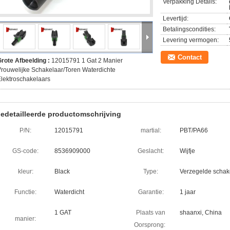
Verpakking Details:
Levertijd:
Betalingscondities:
Levering vermogen:
Contact
rote Afbeelding :
12015791 1 Gat 2 Manier
rouwelijke Schakelaar/Toren Waterdichte
lektroschakelaars
edetailleerde productomschrijving
P/N:
12015791
martial:
PBT/PA66
GS-code:
8536909000
Geslacht:
Wijfje
kleur:
Black
Type:
Verzegelde schak
Functie:
Waterdicht
Garantie:
1 jaar
1 GAT
Plaats van
shaanxi, China
manier:
Oorsprong: