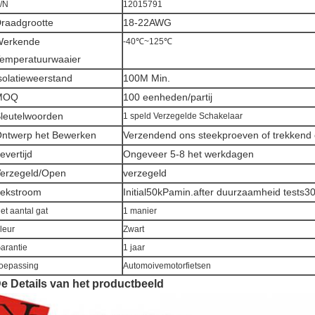
/N
12015791
raadgrootte
18-22AWG
Werkende
-40℃~125℃
emperatuurwaaier
solatieweerstand
100M Min.
MOQ
100 eenheden/partij
leutelwoorden
1 speld Verzegelde Schakelaar
ntwerp het Bewerken
Verzendend ons steekproeven of trekkend
evertijd
Ongeveer 5-8 het werkdagen
erzegeld/Open
verzegeld
ekstroom
Initial50kPamin.after duurzaamheid tests3
et aantal gat
1 manier
leur
Zwart
arantie
1 jaar
oepassing
Automoivemotorfietsen
e Details van het productbeeld