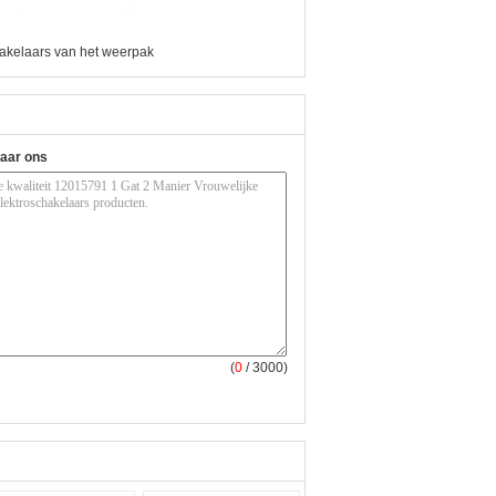
hakelaars van het weerpak
naar ons
(
0
/ 3000)