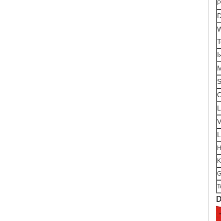
P
D
T
I
S
O
L
V
L
H
K
G
T
D