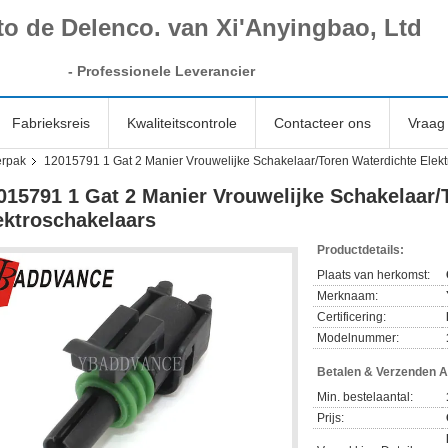
to de Delenco. van Xi'Anyingbao, Ltd
-
Professionele Leverancier
Fabrieksreis
Kwaliteitscontrole
Contacteer ons
Vraag 
erpak
12015791 1 Gat 2 Manier Vrouwelijke Schakelaar/Toren Waterdichte Elek
015791 1 Gat 2 Manier Vrouwelijke Schakelaar/
ektroschakelaars
Productdetails:
Plaats van herkomst:
Merknaam:
Certificering:
Modelnummer:
Betalen & Verzenden 
Min. bestelaantal:
Prijs: