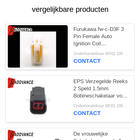
vergelijkbare producten
Furukawa fw-c-D3F 3
Pin Female Auto
Ignition Coil
Schakelaar voor
Onderhandelbaar MOQ:100 EENHEDEN
Subaru Impreza
CONTACT
EPS Verzegelde Reeks
2 Speld 1.5mm
Bobineschakelaar voor
Ford
Onderhandelbaar MOQ:100 EENHEDEN
CONTACT
De vrouwelijke