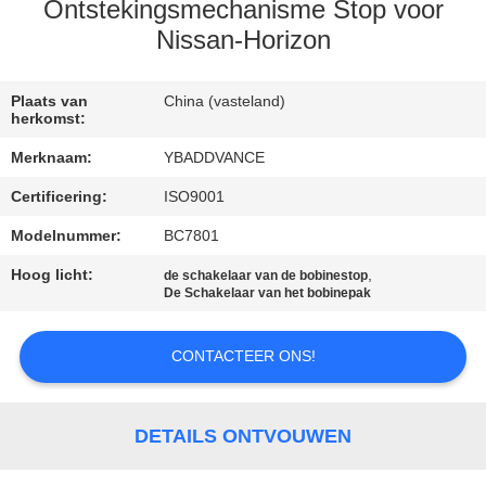
CONTACTEER
Ontstekingsmechanisme Stop voor
ONS
Nissan-Horizon
VERZOEK
Plaats van
China (vasteland)
herkomst:
OM
Merknaam:
YBADDVANCE
EEN
Certificering:
ISO9001
CITAAT
Modelnummer:
BC7801
Hoog licht:
,
SITEMAP
de schakelaar van de bobinestop
De Schakelaar van het bobinepak
PRIVACYBELEID
CONTACTEER ONS!
DETAILS ONTVOUWEN