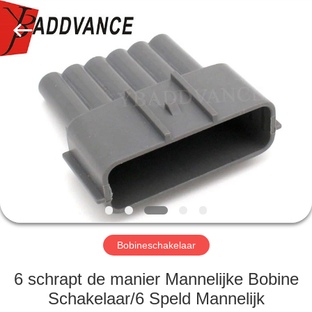
YingBao
Auto
Parts
Co.,Ltd.
All
Rights
Reserved.
HUIS
PRODUCTEN
ONGEVEER
ONS
FABRIEKSREIS
Bobineschakelaar
KWALITEITSCONTROLE
6 schrapt de manier Mannelijke Bobine
Schakelaar/6 Speld Mannelijk