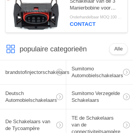
Schakelaar van de 3
Manierbobine voor
Ford Zetec EDIS
Onderhandelbaar MOQ:100 eenheden
89FG14A464HCB
CONTACT
populaire categorieën
Alle
Sumitomo
brandstofinjectorschakelaars
Automobielschakelaars
Deutsch
Sumitomo Verzegelde
Automobielschakelaars
Schakelaars
TE de Schakelaars
De Schakelaars van
van de
de Tycoampère
connectiviteitsampère