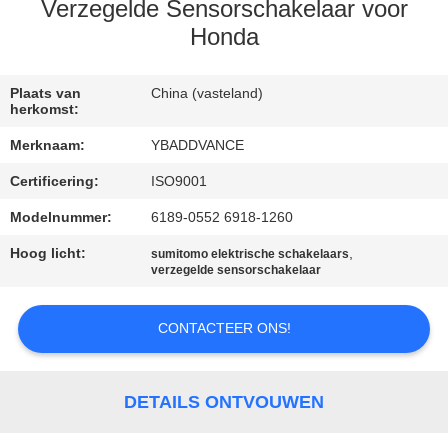
CONTACTEER
Verzegelde Sensorschakelaar voor
ONS
Honda
VERZOEK
Plaats van
China (vasteland)
herkomst:
OM
Merknaam:
YBADDVANCE
EEN
Certificering:
ISO9001
CITAAT
Modelnummer:
6189-0552 6918-1260
Hoog licht:
,
SITEMAP
sumitomo elektrische schakelaars
verzegelde sensorschakelaar
PRIVACYBELEID
CONTACTEER ONS!
DETAILS ONTVOUWEN