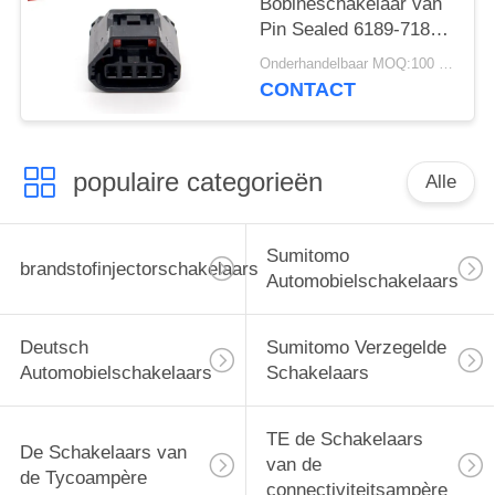
Bobineschakelaar van
Pin Sealed 6189-7188
voor Mazda Atenza
Onderhandelbaar MOQ:100 EENHEDEN
CONTACT
populaire categorieën
Alle
Sumitomo
brandstofinjectorschakelaars
Automobielschakelaars
Deutsch
Sumitomo Verzegelde
Automobielschakelaars
Schakelaars
TE de Schakelaars
De Schakelaars van
van de
de Tycoampère
connectiviteitsampère