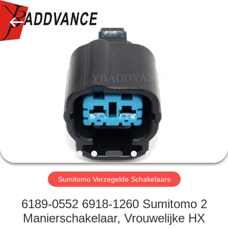
YingBao
Auto
Parts
Co.,Ltd.
All
Rights
Reserved.
HUIS
PRODUCTEN
ONGEVEER
ONS
FABRIEKSREIS
Sumitomo Verzegelde Schakelaars
KWALITEITSCONTROLE
6189-0552 6918-1260 Sumitomo 2
Manierschakelaar, Vrouwelijke HX