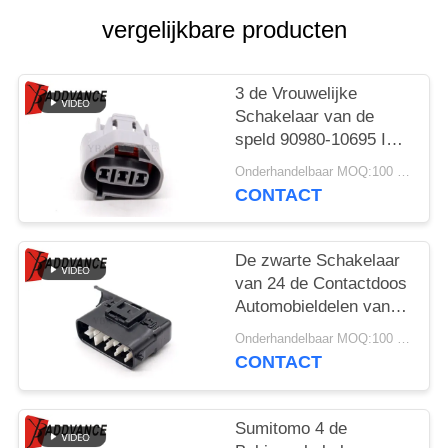
vergelijkbare producten
3 de Vrouwelijke
Schakelaar van de
speld 90980-10695 ISC
IACV Sensor voor
Onderhandelbaar MOQ:100 EENHEDEN
Toyota Lexus
CONTACT
De zwarte Schakelaar
van 24 de Contactdoos
Automobieldelen van
Pin Male With Back
Onderhandelbaar MOQ:100 EENHEDEN
6188-0539 voor Auto
CONTACT
Sumitomo 4 de