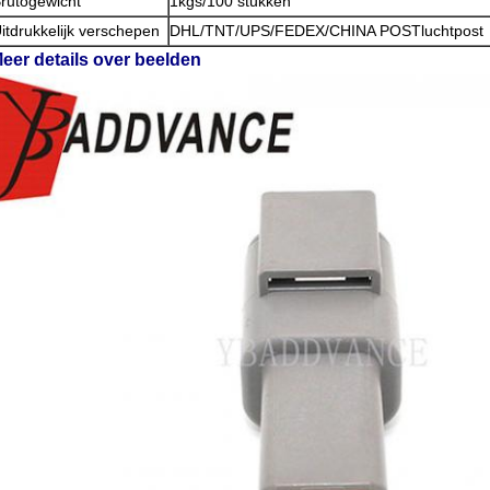
rutogewicht
1kgs/100 stukken
itdrukkelijk verschepen
DHL/TNT/UPS/FEDEX/CHINA POSTluchtpost
eer details over beelden