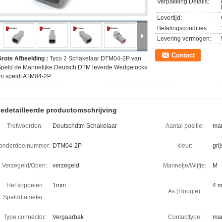
Verpakking Details:
Levertijd:
Betalingscondities:
Levering vermogen:
Contact
rote Afbeelding :
Tyco 2 Schakelaar DTM04-2P van
Speld de Mannelijke Deutsch DTM leverde Wedgelocks
en speldt ATM04-2P
edetailleerde productomschrijving
Trefwoorden:
Deutschdtm Schakelaar
Aantal positie:
man
onderdeelnummer:
DTM04-2P
kleur:
grij
Verzegeld/Open:
verzegeld
Mannetje/Wijfje:
M
Het koppelen
1mm
4 
As (Hoogte):
Spelddiameter:
Type connector:
Vergaarbak
Contacttype:
man