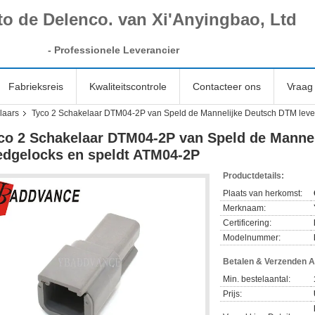
to de Delenco. van Xi'Anyingbao, Ltd
-
Professionele Leverancier
Fabrieksreis
Kwaliteitscontrole
Contacteer ons
Vraag 
laars
Tyco 2 Schakelaar DTM04-2P van Speld de Mannelijke Deutsch DTM lev
co 2 Schakelaar DTM04-2P van Speld de Manne
dgelocks en speldt ATM04-2P
Productdetails:
Plaats van herkomst:
Merknaam:
Certificering:
Modelnummer:
Betalen & Verzenden 
Min. bestelaantal:
Prijs: