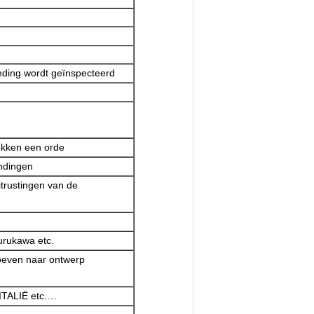
ending wordt geïnspecteerd
ekken een orde
indingen
itrustingen van de
urukawa etc.
roeven naar ontwerp
 ITALIË etc.…