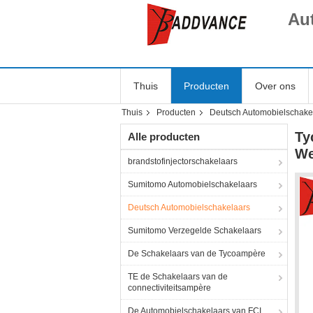
Au
Thuis
Producten
Over ons
Thuis
Producten
Deutsch Automobielschake
Ty
Alle producten
We
brandstofinjectorschakelaars
Sumitomo Automobielschakelaars
Deutsch Automobielschakelaars
Sumitomo Verzegelde Schakelaars
De Schakelaars van de Tycoampère
TE de Schakelaars van de
connectiviteitsampère
De Automobielschakelaars van FCI