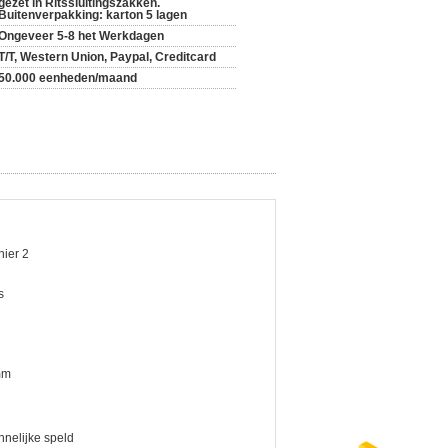
gezet in Ritssluitingszakken.
Buitenverpakking: karton 5 lagen
Ongeveer 5-8 het Werkdagen
T/T, Western Union, Paypal, Creditcard
50.000 eenheden/maand
ier 2
s
mm
nelijke speld