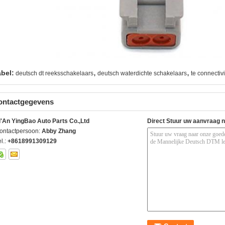
,
,
abel:
deutsch dt reeksschakelaars
deutsch waterdichte schakelaars
te connectiv
ontactgegevens
i'An YingBao Auto Parts Co.,Ltd
Direct Stuur uw aanvraag 
ontactpersoon:
Abby Zhang
l.:
+8618991309129