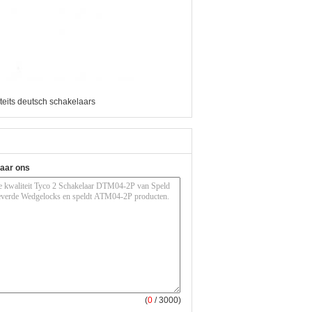
iteits deutsch schakelaars
naar ons
(
0
/ 3000)