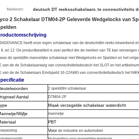
deutsch DT reeksschakelaars
te connectiviteits 
Markeren:
,
yco 2 Schakelaar DTM04-2P Geleverde Wedgelocks van Sp
pelden
roductomschrijving
BADDVANCE heeft onze eigen schakelaar van de deutschdtm reeks bewerkend en de 
, 8, en 12. De productkwaliteit is zeer perfect die de merken van TE kan vervangen 
 was de spelddtm mannelijke schakelaar met Wedgelocks en Spelden en het volge
E van de de Schakelaarswig van connectiviteitsdeutsch het SLOT en het artikelnu
E van de de Schakelaars Eindspeld 16-22AWG van connectiviteitsdeutsch het NIK
pecificatie
leutelwoorden
2 spelddtm schakelaar
rigineel Aantal
DTM04-2P
ype
Maak verzegelde schakelaar waterdicht
annetje/Wijfje
mannetje
ateriaal
PBT
Voor
oepassing
de industrie en automobiel
chakelaarstijl
Huisvesting voor mannelijke terminals