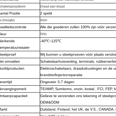
chakelaarsysteem
Draad-aan-draad
antal Positie
2 speld
s (Hoogte)
4mm
waliteitscontrole
Alle die goederen zullen 100% zijn vóór verz
leur
Grijs
Werkende
-40℃~125℃
emperatuurwaaier
teekproef
Wij kunnen u steekproeven vóór plaats verstr
et omvatten
Schakelaarhuisvesting, terminals, rubberverb
oofdproducten
Elektroschakelaars, draaduitrustingen en de u
brandstofinjectorreparatie.
evertijd
Ongeveer 3-7 dagen
ervangingsmerk
TE/AMP, Sumitomo, onzin, kostal , FCI, FEP, f
ntwerpcapaciteit
Gelieve te verzenden ons tekening of steekp
OEM&ODM
arkt
Duitsland, Finland, het UK, de V.S., CANADA,