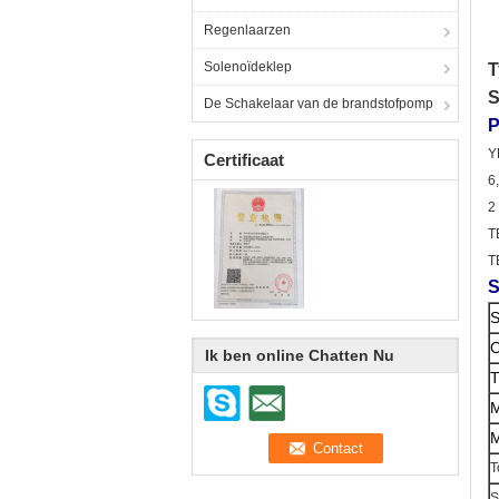
Regenlaarzen
Solenoïdeklep
T
S
De Schakelaar van de brandstofpomp
P
Y
Certificaat
6
2
T
T
S
S
O
Ik ben online Chatten Nu
T
M
M
T
S