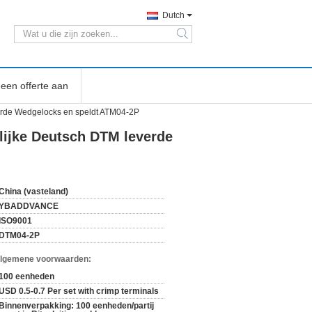
Dutch
search
een offerte aan
erde Wedgelocks en speldt ATM04-2P
lijke Deutsch DTM leverde
China (vasteland)
YBADDVANCE
ISO9001
DTM04-2P
Algemene voorwaarden:
100 eenheden
USD 0.5-0.7 Per set with crimp terminals
Binnenverpakking: 100 eenheden/partij