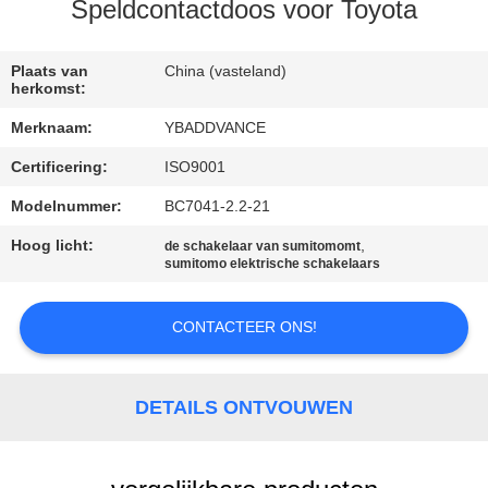
CONTACTEER
Speldcontactdoos voor Toyota
ONS
Plaats van
China (vasteland)
herkomst:
VERZOEK
Merknaam:
YBADDVANCE
OM
Certificering:
ISO9001
EEN
Modelnummer:
BC7041-2.2-21
CITAAT
Hoog licht:
,
de schakelaar van sumitomomt
sumitomo elektrische schakelaars
SITEMAP
CONTACTEER ONS!
PRIVACYBELEID
DETAILS ONTVOUWEN