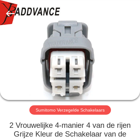
YingBao
Auto
Parts
Co.,Ltd.
All
Rights
Reserved.
HUIS
PRODUCTEN
ONGEVEER
ONS
FABRIEKSREIS
Sumitomo Verzegelde Schakelaars
KWALITEITSCONTROLE
2 Vrouwelijke 4-manier 4 van de rijen
Grijze Kleur de Schakelaar van de