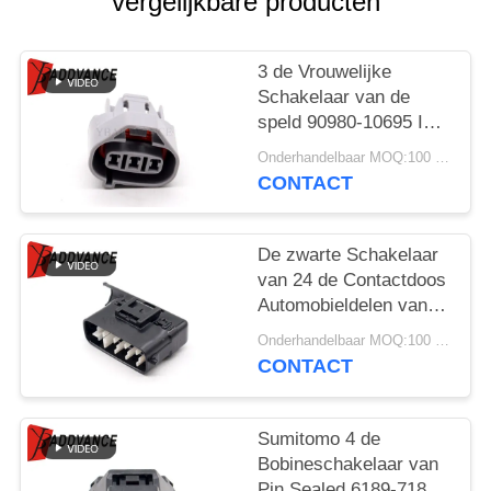
vergelijkbare producten
3 de Vrouwelijke
Schakelaar van de
speld 90980-10695 ISC
IACV Sensor voor
Onderhandelbaar MOQ:100 EENHEDEN
Toyota Lexus
CONTACT
De zwarte Schakelaar
van 24 de Contactdoos
Automobieldelen van
Pin Male With Back
Onderhandelbaar MOQ:100 EENHEDEN
6188-0539 voor Auto
CONTACT
Sumitomo 4 de
Bobineschakelaar van
Pin Sealed 6189-7188