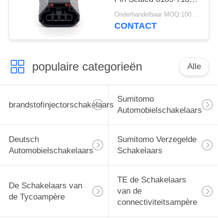
voor Mazda Atenza
Onderhandelbaar MOQ:100 EENHEDEN
CONTACT
populaire categorieën
Alle
Sumitomo
brandstofinjectorschakelaars
Automobielschakelaars
Deutsch
Sumitomo Verzegelde
Automobielschakelaars
Schakelaars
TE de Schakelaars
De Schakelaars van
van de
de Tycoampère
connectiviteitsampère