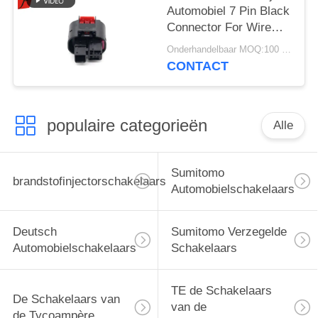
Automobiel 7 Pin Black
Connector For Wire
Uitrusting
Onderhandelbaar MOQ:100 EENHEDEN
CONTACT
populaire categorieën
Alle
Sumitomo
brandstofinjectorschakelaars
Automobielschakelaars
Deutsch
Sumitomo Verzegelde
Automobielschakelaars
Schakelaars
TE de Schakelaars
De Schakelaars van
van de
de Tycoampère