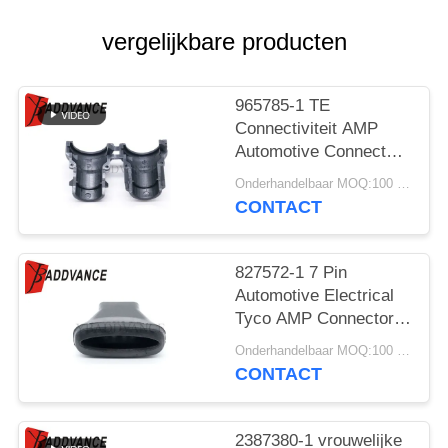
vergelijkbare producten
965785-1 TE
Connectiviteit AMP
Automotive Connector
Cap Cover Straight
Onderhandelbaar MOQ:100 STUKS
Type 9.6mm Cable
CONTACT
Hood en
bevestigingsstuk
827572-1 7 Pin
Automotive Electrical
Tyco AMP Connector
Rubber Boot voor
Onderhandelbaar MOQ:100 eenheden
bedrading
CONTACT
2387380-1 vrouwelijke