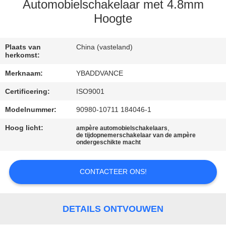
CONTACTEER
Automobielschakelaar met 4.8mm
ONS
Hoogte
VERZOEK
Plaats van
China (vasteland)
herkomst:
OM
Merknaam:
YBADDVANCE
EEN
Certificering:
ISO9001
CITAAT
Modelnummer:
90980-10711 184046-1
Hoog licht:
,
SITEMAP
ampère automobielschakelaars
de tijdopnemerschakelaar van de ampère
ondergeschikte macht
PRIVACYBELEID
CONTACTEER ONS!
DETAILS ONTVOUWEN