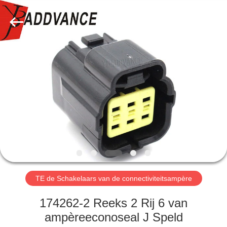
YingBao
Auto
Parts
Co.,Ltd.
All
Rights
Reserved.
HUIS
PRODUCTEN
ONGEVEER
ONS
FABRIEKSREIS
TE de Schakelaars van de connectiviteitsampère
KWALITEITSCONTROLE
174262-2 Reeks 2 Rij 6 van
ampèreeconoseal J Speld