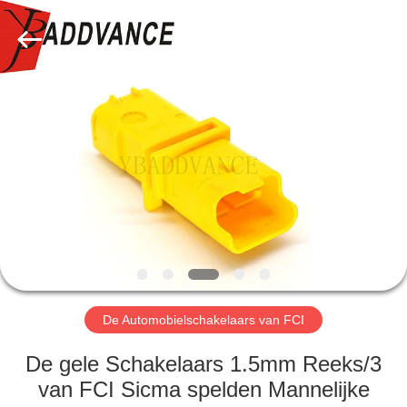
YingBao
Auto
Parts
Co.,Ltd.
All
Rights
Reserved.
HUIS
PRODUCTEN
ONGEVEER
ONS
FABRIEKSREIS
De Automobielschakelaars van FCI
KWALITEITSCONTROLE
De gele Schakelaars 1.5mm Reeks/3
van FCI Sicma spelden Mannelijke