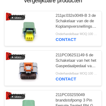
vergelijkbare producten
211pc032s0049-B 3 de
Schakelaar van de de
Koplampversnellingsbak
van Pin Female FCI
Onderhandelbaar MOQ:100 EENHEDEN
voor Peugeot Citroen
CONTACT
211PC062S1149 6 de
Schakelaar van het het
Gaspedaalpedaal van
Pin Female Automotive
Onderhandelbaar MOQ:100 EENHEDEN
FCI voor Auto
CONTACT
211PC032S5049
brandstofpomp 3 Pin
Female Sealed Pbt Gf