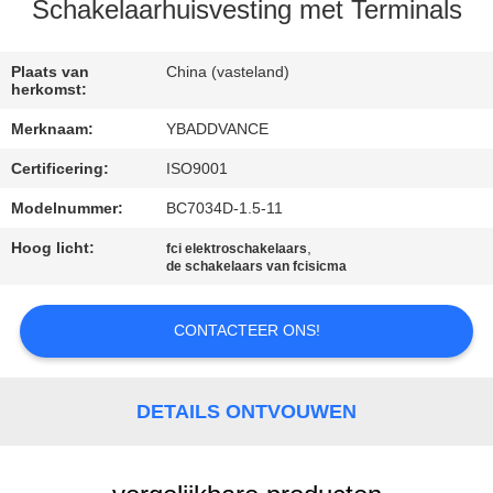
CONTACTEER
Schakelaarhuisvesting met Terminals
ONS
Plaats van
China (vasteland)
herkomst:
VERZOEK
Merknaam:
YBADDVANCE
OM
Certificering:
ISO9001
EEN
Modelnummer:
BC7034D-1.5-11
CITAAT
Hoog licht:
,
fci elektroschakelaars
de schakelaars van fcisicma
SITEMAP
CONTACTEER ONS!
PRIVACYBELEID
DETAILS ONTVOUWEN