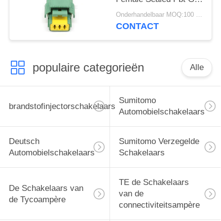
30 Schakelaar voor
Onderhandelbaar MOQ:100 EENHEDEN
Ford
CONTACT
populaire categorieën
Alle
Sumitomo
brandstofinjectorschakelaars
Automobielschakelaars
Deutsch
Sumitomo Verzegelde
Automobielschakelaars
Schakelaars
TE de Schakelaars
De Schakelaars van
van de
de Tycoampère
connectiviteitsampère