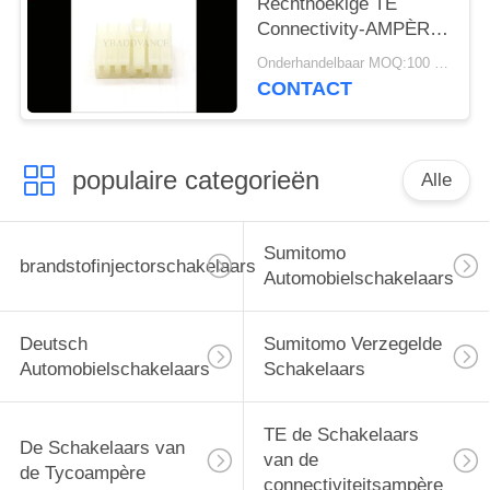
Rechthoekige TE
Connectivity-AMPÈRE
MIC Series 11 Pin
Onderhandelbaar MOQ:100 EENHEDEN
Connectors
CONTACT
populaire categorieën
Alle
Sumitomo
brandstofinjectorschakelaars
Automobielschakelaars
Deutsch
Sumitomo Verzegelde
Automobielschakelaars
Schakelaars
TE de Schakelaars
De Schakelaars van
van de
de Tycoampère
connectiviteitsampère