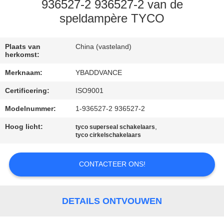
CONTACTEER
936527-2 936527-2 van de
ONS
speldampère TYCO
VERZOEK
Plaats van
China (vasteland)
herkomst:
OM
Merknaam:
YBADDVANCE
EEN
Certificering:
ISO9001
CITAAT
Modelnummer:
1-936527-2 936527-2
Hoog licht:
,
SITEMAP
tyco superseal schakelaars
tyco cirkelschakelaars
PRIVACYBELEID
CONTACTEER ONS!
DETAILS ONTVOUWEN