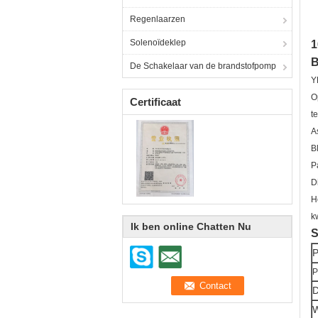
Regenlaarzen
Solenoïdeklep
1
B
De Schakelaar van de brandstofpomp
Y
O
Certificaat
t
A
B
P
D
H
k
Ik ben online Chatten Nu
S
P
D