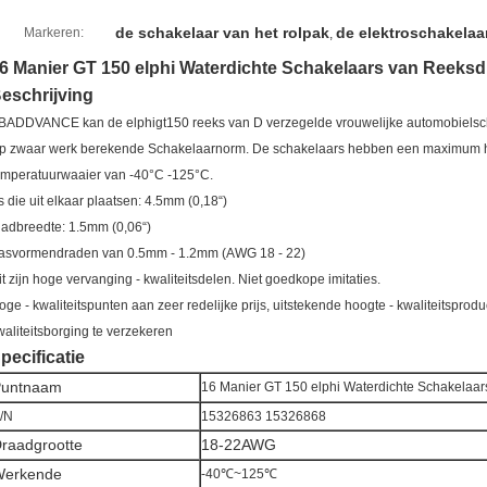
de schakelaar van het rolpak
de elektroschakelaa
Markeren:
,
6 Manier GT 150 elphi Waterdichte Schakelaars van Reeks
eschrijving
BADDVANCE kan de elphigt150 reeks van D verzegelde vrouwelijke automobielsc
p zwaar werk berekende Schakelaarnorm. De schakelaars hebben een maximum hu
emperatuurwaaier van -40°C -125°C.
s die uit elkaar plaatsen: 4.5mm (0,18“)
ladbreedte: 1.5mm (0,06“)
asvormendraden van 0.5mm - 1.2mm (AWG 18 - 22)
it zijn hoge vervanging - kwaliteitsdelen. Niet goedkope imitaties.
oge - kwaliteitspunten aan zeer redelijke prijs, uitstekende hoogte - kwaliteitsprod
waliteitsborging te verzekeren
pecificatie
Puntnaam
16 Manier GT 150 elphi Waterdichte Schakela
/N
15326863 15326868
raadgrootte
18-22AWG
Werkende
-40℃~125℃