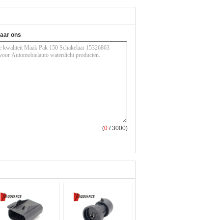
naar ons
(
0
/ 3000)