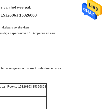
rs van het weerpak
d 15326863 15326868
hakelaars verstrekken
idige capaciteit van 15 Ampèren en een
ucten allen getest om correct onderdeel en voor
ars van Reeksd 15326863 15326868