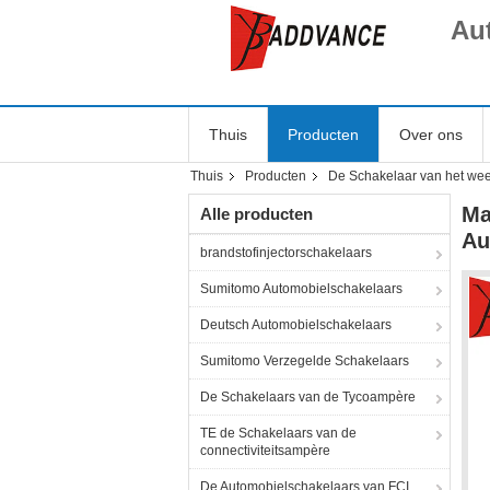
Au
Thuis
Producten
Over ons
Thuis
Producten
De Schakelaar van het we
Ma
Alle producten
Au
brandstofinjectorschakelaars
Sumitomo Automobielschakelaars
Deutsch Automobielschakelaars
Sumitomo Verzegelde Schakelaars
De Schakelaars van de Tycoampère
TE de Schakelaars van de
connectiviteitsampère
De Automobielschakelaars van FCI