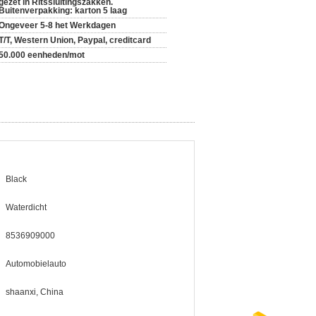
gezet in Ritssluitingszakken.
Buitenverpakking: karton 5 laag
Ongeveer 5-8 het Werkdagen
T/T, Western Union, Paypal, creditcard
50.000 eenheden/mot
Black
Waterdicht
8536909000
Automobielauto
shaanxi, China