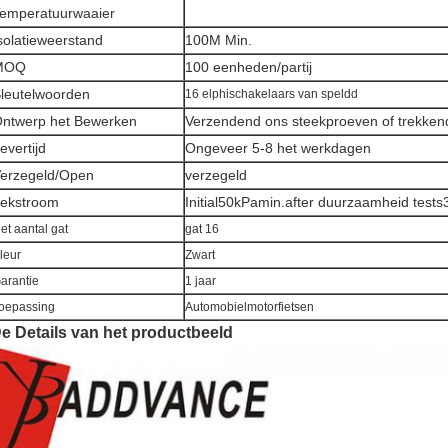
emperatuurwaaier
solatieweerstand
100M Min.
MOQ
100 eenheden/partij
leutelwoorden
16 elphischakelaars van speldd
ntwerp het Bewerken
Verzendend ons steekproeven of trekken
evertijd
Ongeveer 5-8 het werkdagen
erzegeld/Open
verzegeld
ekstroom
Initial50kPamin.after duurzaamheid test
et aantal gat
gat 16
leur
Zwart
arantie
1 jaar
oepassing
Automobielmotorfietsen
e Details van het productbeeld