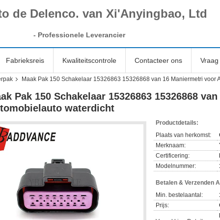
to de Delenco. van Xi'Anyingbao, Ltd
-
Professionele Leverancier
Fabrieksreis
Kwaliteitscontrole
Contacteer ons
Vraag 
erpak
Maak Pak 150 Schakelaar 15326863 15326868 van 16 Maniermetri voor A
ak Pak 150 Schakelaar 15326863 15326868 van 
tomobielauto waterdicht
Productdetails:
Plaats van herkomst:
Merknaam:
Certificering:
Modelnummer:
Betalen & Verzenden 
Min. bestelaantal:
Prijs: