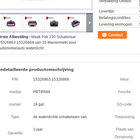
Verpakking Details:
Levertijd:
Betalingscondities:
Levering vermogen:
Contact
rote Afbeelding :
Maak Pak 150 Schakelaar
15326863 15326868 van 16 Maniermetri voor
utomobielauto waterdicht
edetailleerde productomschrijving
P/N:
15326863 15326868
kleur:
martial:
PBT/PA66
Functie:
manier:
16 gat
GS-code:
Type:
de waterdichte schakelaars van
Toepassing:
1 jaar
Plaats van
Garantie:
Oorsprong: