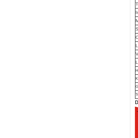
T
I
S
O
L
V
L
H
K
G
T
D