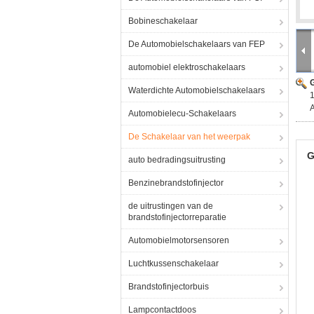
Bobineschakelaar
De Automobielschakelaars van FEP
automobiel elektroschakelaars
G
Waterdichte Automobielschakelaars
A
Automobielecu-Schakelaars
De Schakelaar van het weerpak
G
auto bedradingsuitrusting
Benzinebrandstofinjector
de uitrustingen van de
brandstofinjectorreparatie
Automobielmotorsensoren
Luchtkussenschakelaar
Brandstofinjectorbuis
Lampcontactdoos