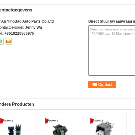
ontactgegevens
i'An YingBao Auto Parts Co.,Ltd
Direct Stuur uw aanvraag 
ontactpersoon:
Jenny Wu
l.:
+8618220806975
ndere Producten