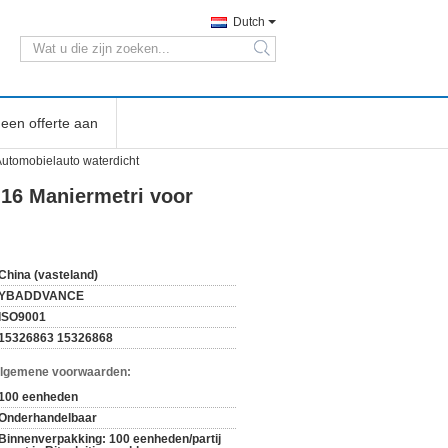
Dutch
search
een offerte aan
utomobielauto waterdicht
16 Maniermetri voor
China (vasteland)
YBADDVANCE
ISO9001
15326863 15326868
Algemene voorwaarden:
100 eenheden
Onderhandelbaar
Binnenverpakking: 100 eenheden/partij