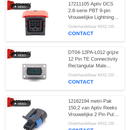
17211105 Aptiv DCS
2.8-serie PBT 9-pin
Vrouwelijke Lightning
FCI-connector
Onderhandelbaar MOQ:100 EENHEDEN
CONTACT
DT04-12PA-L012 grijze
12 Pin TE Connectivity
Rectangular Male
Automotive-
Onderhandelbaar MOQ:100 EENHEDEN
Schakelaars met Flens
CONTACT
12162194 metri-Pak
150,2 van Aptiv Reeks
Vrouwelijke 2 Pin Pull-
To-Seat Connector For
Onderhandelbaar MOQ:100 EENHEDEN
Coolant Sensor