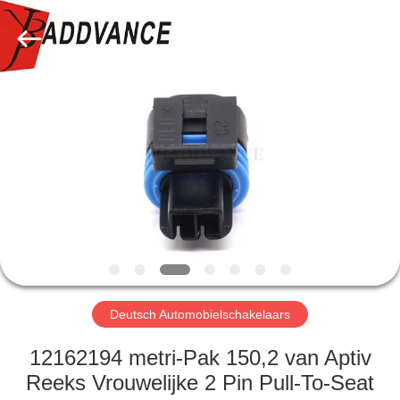
YingBao
Auto
Parts
Co.,Ltd.
All
Rights
Reserved.
HUIS
PRODUCTEN
ONGEVEER
ONS
FABRIEKSREIS
Deutsch Automobielschakelaars
KWALITEITSCONTROLE
12162194 metri-Pak 150,2 van Aptiv
Reeks Vrouwelijke 2 Pin Pull-To-Seat