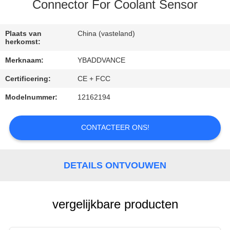
CONTACTEER
Connector For Coolant Sensor
ONS
Plaats van
China (vasteland)
herkomst:
VERZOEK
Merknaam:
YBADDVANCE
OM
Certificering:
CE + FCC
EEN
Modelnummer:
12162194
CITAAT
CONTACTEER ONS!
SITEMAP
PRIVACYBELEID
DETAILS ONTVOUWEN
vergelijkbare producten