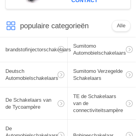
CONTACT
populaire categorieën
Alle
Sumitomo
brandstofinjectorschakelaars
Automobielschakelaars
Deutsch
Sumitomo Verzegelde
Automobielschakelaars
Schakelaars
TE de Schakelaars
De Schakelaars van
van de
de Tycoampère
connectiviteitsampère
De
Automobielschakelaars
Bobineschakelaar